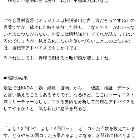
「勝ちに不思議の勝ちあり、負けに不思議の負けなし」
ご存じ野村監督（オリジナルは松浦清山と言う方だそうですね）の
言葉ですが、成功した時も失敗した時も、「なんで？」がわからな
いと次につながらない。KKDには暗黙知としてそれが詰まってはい
るのでしょうが、見える化しないと使いづらいことこの上ないの
は、自転車アドバイスでもしかりです。
※それにしても、野球で例えると昭和感が増しますね。
■特訓の結果
最近ではKKDを「勘・経験・度胸」から、「仮説・検証・データ」
と言い換えることもあるそうです。なるほど。ここはツーキニスト
兼リサーチャーらしく、コケる要因を分析して的確なアドバイスを
してやるか！と、気も新たに息子を見ると、
「よし！3回目や、よし！4回目っ」…と、コケた回数を数えていま
す。どうやら10回コケたら乗れるようになる、が琴線に触れたよう