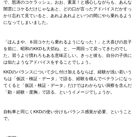
で、怒涛のコケラッシュ。おお、素直！と感心しながらも、あんな
闇雲にコケるだけじゃなあと、どの口が言ったアドバイスだかすっ
かり忘れて見ていると、あれよあれよといつの間にやら乗れるよう
になってしまいました。
「ほんまや、８回コケたら乗れるようになった！」と大喜びの息子
を前に、昭和のKKDも大切ね、と、一周回って戻ってきたのでし
た。習うより慣れろもある意味正しい。きっと彼も、自分の子供に
は似たようなアドバイスをすることでしょう。
KKDのバランスについて少し付け加えるならば、経験が浅い若いう
ちは「仮説・検証・データ」で語る、経験を積んでベテランになっ
てくると「仮説・検証・データ」だけではわからない洞察を含んだ
「勘・経験・度胸」で語る、というイメージでしょうか。
自転車と同じくKKDの使い分けもバランス感覚が必要、ということ
で。