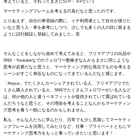
考えていると、それってまさにSTP・４Pという
マーケティングフレームを考える行為だなと思ったのです。
とりあえず、自分の車登録の際に、イチ利用者として自分が借りた
いなと思う人・車を参考にしつつ、少しでも多くの人の目に留まる
ように試行錯誤し登録してみました。笑
そんなことをしながら改めて考えてみると、フリマアプリの出品や
SNS・Youtubeなでのフォロワー数稼ぎなんかもまさに同じような
思考が必要だなと思うと、マーケティング的な視点でものを考える
シーンがすごく身近なものになってきているんだなと感じます。
「Anyca」でたくさんカーシェアされている人、フリマアプリでた
くさん購入されている人、SNSでたくさんフォロワーがいる人など
は、何か他の人と違うベネフィットが提供されていて選ばれている
んだろうなと思うと、その理由を考えることなんかもマーケティン
グ思考を養う一助になるのかもしれません。
私も、そんな人たちに学んだり、日常でも少し意識してマーケティ
ングフレームを活用してみたりなど、仕事・プライベートともにマ
ーケティング思考力をもっと養っていきたいと思います！