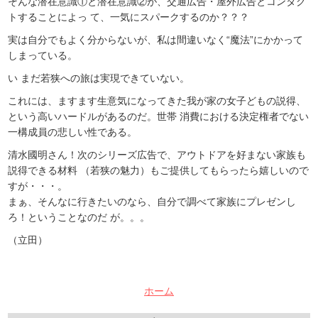
そんな潜在意識①と潜在意識②が、交通広告・屋外広告とコンタク
トすることによっ て、一気にスパークするのか？？？
実は自分でもよく分からないが、私は間違いなく“魔法”にかかって
しまっている。
い まだ若狭への旅は実現できていない。
これには、ますます生意気になってきた我が家の女子どもの説得、
という高いハードルがあるのだ。世帯 消費における決定権者でない
一構成員の悲しい性である。
清水國明さん！次のシリーズ広告で、アウトドアを好まない家族も
説得できる材料 （若狭の魅力）もご提供してもらったら嬉しいので
すが・・・。
まぁ、そんなに行きたいのなら、自分で調べて家族にプレゼンし
ろ！ということなのだ が。。。
（立田）
ホーム