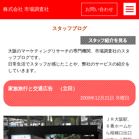
株式会社 市場調査社
お問い合わせ
スタッフブログ
大阪のマーケティングリサーチの専門機関、市場調査社のスタ
ッフブログです。
日常生活でスタッフが感じたことや、弊社のサービスの紹介を
していきます。
家族旅行と交通広告 （立田）
2009年12月21日 月曜日
ＪＲ大阪駅、
６番ホームか
ら桜橋口出口