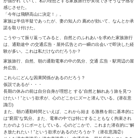
が描かれ ていて、私の理想とする家族旅行が実現できそうな予感を
感じさせた。
「今年は飛騨高山に決定！」。
家族は半信半疑であったが、妻の知人の 薦めが効いて、なんとか承
諾を取り付けた。
こうやって振り返ってみると、自然とのふれあいを求めた家族旅行
は、通勤途中 の交通広告・屋外広告との一瞬の出会いで即決した経
験が多い。これは私だけなのだろうか？
家族旅行、自然、朝の通勤電車の中の気分、交通 広告・駅周辺の屋
外広告。
これらにどんな因果関係があるのだろう？
仮説であるが・・・
長期の休みの前は自分自身が理想と する“自然と触れあう旅を見つ
けたい！”という欲求が、心のどこかにズーと潜んでいる。(潜在意
識①)
また、朝の通勤時間といえば、これから始ま る激務を前に基本的に
は“窮屈”な気分。また、電車の中では特にすることもなく拘束され
たかのようにボーとしている。心のどこかで、これまた潜在的に“解
き放たれたい！”という欲求があるのだろうか？（潜在意識②）