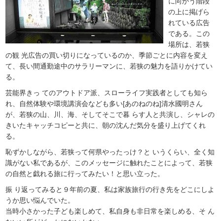
に向かう階段
の上に掲げら
れている広告
である。この
場所は、若狭
の観 光広告の買い切りになっているのか、季節ごとに内容を変え
て、長い間通勤途中のサラリーマンに、若狭の魅力を語りかけてい
る。
芸能界きっ てのアウトドア派、スローライフ実践者としても知ら
れ、自然体験や環境講演会なども多い[あのねのね]清水國明さん
が、若狭の山、川、海、そしてそこで暮 らす人と共演し、シャレの
きいたキャッチコピーと共に、朝の沈んだ気分を盛り上げてくれ
る。
恥ずかしながら、若狭って何県やったっけ？と いうくらい、全く知
識がない私であるが、このメッセージに触れたことによって、若狭
の自然と戯れる旅に行ってみたい！と思い立った。
振 り返ってみると９年前の夏、私は家族旅行の行き先をどこにしよ
うか思い悩んでいた。
当時小さかった子ども楽しめて、私自身も非日常を楽しめる、そ ん