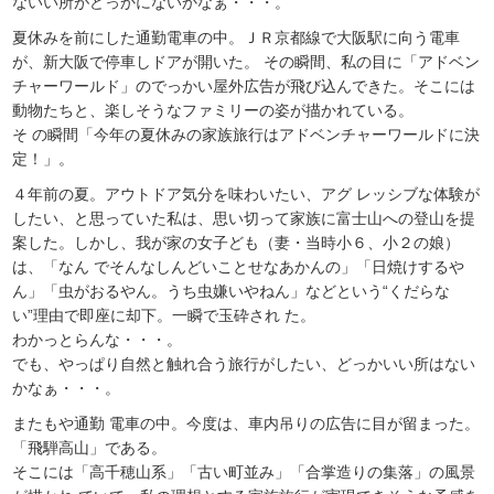
ないい所がどっかにないかなぁ・・・。
夏休みを前にした通勤電車の中。ＪＲ京都線で大阪駅に向う電車
が、新大阪で停車しドアが開いた。 その瞬間、私の目に「アドベン
チャーワールド」のでっかい屋外広告が飛び込んできた。そこには
動物たちと、楽しそうなファミリーの姿が描かれている。
そ の瞬間「今年の夏休みの家族旅行はアドベンチャーワールドに決
定！」。
４年前の夏。アウトドア気分を味わいたい、アグ レッシブな体験が
したい、と思っていた私は、思い切って家族に富士山への登山を提
案した。しかし、我が家の女子ども（妻・当時小６、小２の娘）
は、「なん でそんなしんどいことせなあかんの」「日焼けするや
ん」「虫がおるやん。うち虫嫌いやねん」などという“くだらな
い”理由で即座に却下。一瞬で玉砕され た。
わかっとらんな・・・。
でも、やっぱり自然と触れ合う旅行がしたい、どっかいい所はない
かなぁ・・・。
またもや通勤 電車の中。今度は、車内吊りの広告に目が留まった。
「飛騨高山」である。
そこには「高千穂山系」「古い町並み」「合掌造りの集落」の風景