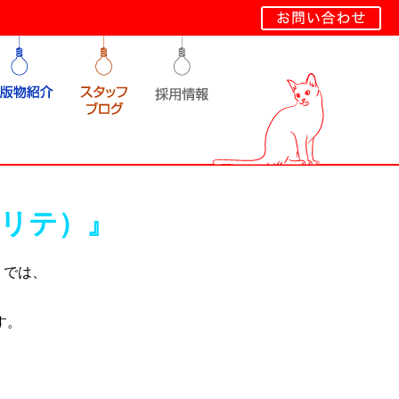
ェリテ）』
』では、
す。