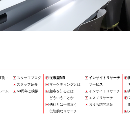
事例・
スタッフブログ
従来型MR
インサイトリサーチ
スタッフ紹介
マーケティングとは
サービス
ルーム
60周年ご挨拶
顧客を知るとは
インサイトリサーチ
どういうことか
エスノリサーチ
他社とは一味違う
おうち訪問遠足
伝統的なリサーチ