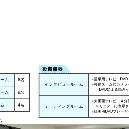
●
呈示用テレビ・DVD
ルーム
6名
インタビュールーム
●
可動ズーム式カメラ
（DVDによる録画
ルーム
8名
●
大画面テレビ（４分
ーム
4名
ミーティングルーム
※モニターに表示さ
●
録画用DVDプレーヤ
ム