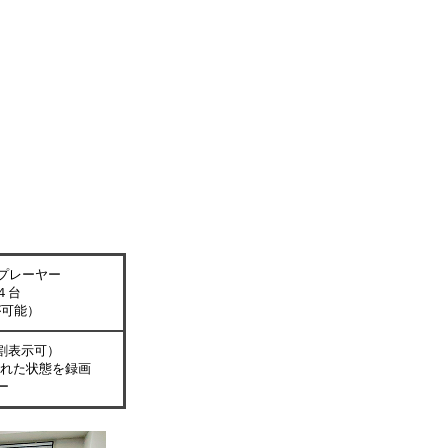
プレーヤー
４台
が可能）
割表示可）
れた状態を録画
ー