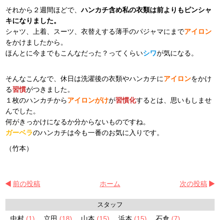
それから２週間ほどで、
ハンカチ含め私の衣類は前よりもピンシャ
キになりました。
シャツ、上着、スーツ、衣替えする薄手のパジャマにまで
アイロン
をかけましたから。
ほんとに今までもこんなだった？ってくらい
シワ
が気になる。
そんなこんなで、休日は洗濯後の衣類やハンカチに
アイロン
をかけ
る
習慣
がつきました。
１枚のハンカチから
アイロンがけ
が
習慣化
するとは、思いもしませ
んでした。
何がきっかけになるか分からないものですね。
ガーベラ
のハンカチは今も一番のお気に入りです。
（竹本）
前の投稿
ホーム
次の投稿
スタッフ
中村
(1)
立田
(18)
山本
(15)
浜本
(15)
石倉
(7)