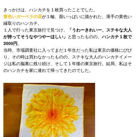
きっかけは、ハンカチを１枚買ったことでした。
黄色いガーベラの花
が１輪、面いっぱいに描かれた、薄手の黄色い
縁取りのハンカチ。
１人で行った東京旅行で見つけ、
「うわーきれいー、ステキな大人
が持ってそうなやつやーほしい」
と思ったものの、
ハンカチ１枚で
3000円
。
当時、市場調査社に入ってまだ１年生だった私は東京の価格にびび
り、その時は買わなかったものの、ステキな大人のハンカチイメー
ジは私の脳裏に残り続け、そして１年後の東京旅行。結局、私はそ
のハンカチを家に連れて帰ってきたのでした。