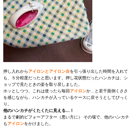
押し入れから
アイロンとアイロン台
を引っ張り出した時間を入れて
も、５分程度だったと思います。押し花状態だったハンカチは、シ
ョップで見たときの姿を取り戻しました。
ホッとしつつ、これは使ったら毎回
アイロン
か…と若干面倒くささ
を感じながら、ハンカチが入っているケースに戻そうとしてびっく
り。
他のハンカチがくたくたに見える…！
まるで劇的ビフォーアフター（悪い方に）
その場で、他のハンカチ
も
アイロン
をかけました。