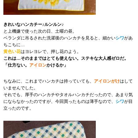
きれいなハンカチー♪ルンルン♪
と上機嫌で使った次の日、土曜の昼。
ベランダに吊るされた洗濯後のハンカチを見ると、細かい
シワ
があ
ちこちに…
黄色い花
はヨレヨレで、押し花のよう。
これは…そのままではとても使えない。ステキな大人感ゼロだ。
「仕方ない。
アイロン
かけるか」
ちなみに、これまでハンカチは持っていても、
アイロンがけ
はして
いませんでした。
それでも、厚手のハンカチやタオルハンカチだったので、あまり気
にならなかったのですが、今回買ったものは薄手なので、
シワ
が目
立ったのです。